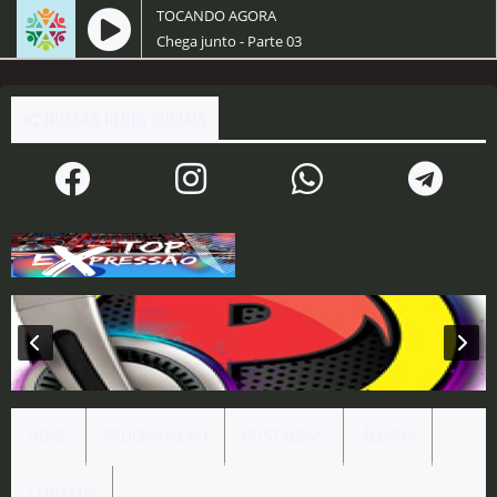
TOCANDO AGORA
Chega junto - Parte 03
NOSSAS REDES SOCIAIS
HOME
PROGRAMAÇÃO
POSTAGENS
ÁLBUNS
CONTATO