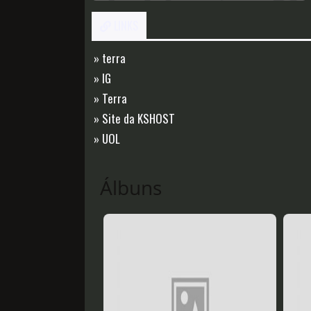
LINKS
» terra
» IG
» Terra
» Site da KSHOST
» UOL
Álbuns