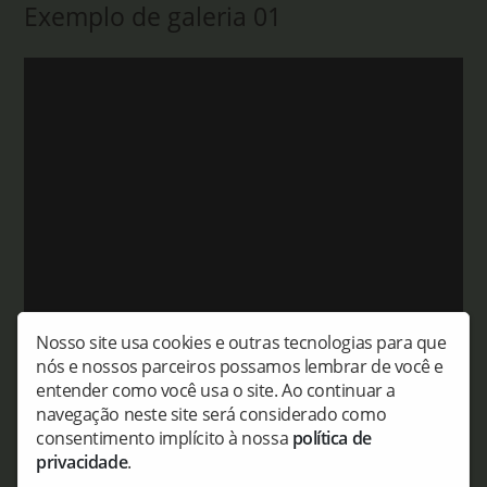
Exemplo de galeria 01
Nosso site usa cookies e outras tecnologias para que
nós e nossos parceiros possamos lembrar de você e
Descrição da Galeria | 01
entender como você usa o site. Ao continuar a
navegação neste site será considerado como
consentimento implícito à nossa
política de
privacidade
.