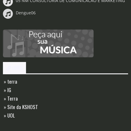
05 NM CONSULTORIA DE COMUNICACAO E MARKETING
Dengue06
LINKS
» terra
» IG
» Terra
» Site da KSHOST
» UOL