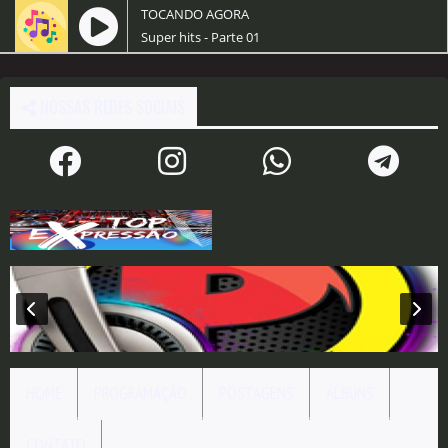
TOCANDO AGORA
Super hits - Parte 01
NOSSAS REDES SOCIAIS
HOME
PROGRAMAÇÃO
POSTAGENS
ÁLBUNS
CONTATO