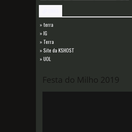
LINKS
» terra
» IG
» Terra
» Site da KSHOST
» UOL
Festa do Milho 2019